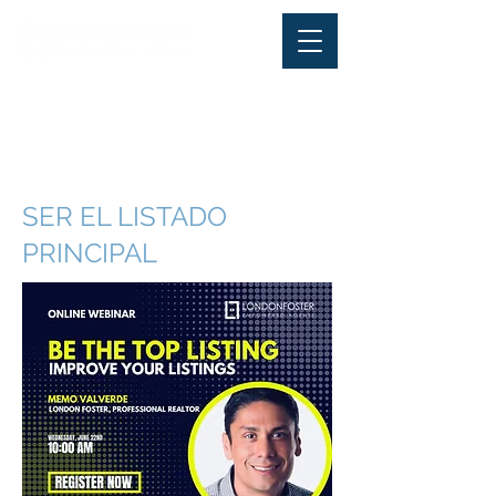
Office Phone:
+ 1-844-
LONDONFoster (566-3663
) |
Office Fax:
305-570-2220
SER EL LISTADO
PRINCIPAL